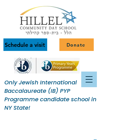
Schedule a visit
Donate
Only Jewish International
Baccalaureate (IB) PYP
Programme candidate school in
NY State!
Building a Jewish Community
of Purpose.