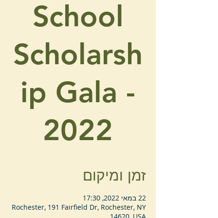
School
Scholarsh
ip Gala -
2022
זמן ומיקום
22 במאי 2022, 17:30
Rochester, 191 Fairfield Dr, Rochester, NY
14620, USA